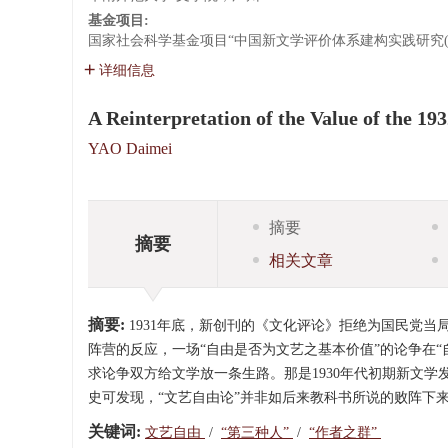
基金项目:
国家社会科学基金项目“中国新文学评价体系建构实践研究(192
详细信息
A Reinterpretation of the Value of the 19
YAO Daimei
摘要
摘要
相关文章
摘要:
1931年底，新创刊的《文化评论》拒绝为国民党当
阵营的反应，一场“自由是否为文艺之基本价值”的论争在“
求论争双方给文学放一条生路。那是1930年代初期新文
史可发现，“文艺自由论”并非如后来教科书所说的败阵下
关键词:
文艺自由
/
“第三种人”
/
“作者之群”