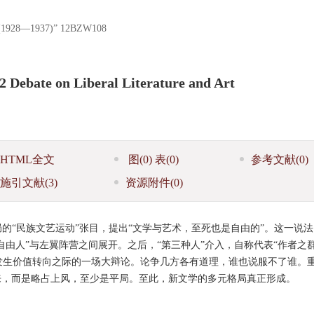
8—1937)”
12BZW108
32 Debate on Liberal Literature and Art
HTML全文
图
(0)
表
(0)
参考文献
(0)
施引文献
(3)
资源附件
(0)
局的“民族文艺运动”张目，提出“文学与艺术，至死也是自由的”。这一说
自由人”与左翼阵营之间展开。之后，“第三种人”介入，自称代表“作者之
学发生价值转向之际的一场大辩论。论争几方各有道理，谁也说服不了谁。
来，而是略占上风，至少是平局。至此，新文学的多元格局真正形成。