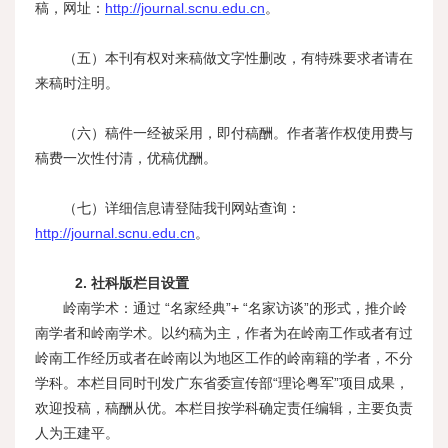
稿，网址：
http://journal.scnu.edu.cn
。
（五）本刊有权对来稿做文字性删改，有特殊要求者请在
来稿时注明。
（六）稿件一经被采用，即付稿酬。作者著作权使用费与
稿费一次性付清，优稿优酬。
（七）详细信息请登陆我刊网站查询：
http://journal.scnu.edu.cn
。
2. 社科版栏目设置
岭南学术：通过 “名家经典”+ “名家访谈”的形式，推介岭
南学者和岭南学术。以约稿为主，作者为在岭南工作或者有过
岭南工作经历或者在岭南以为地区工作的岭南籍的学者，不分
学科。本栏目同时刊发广东省委宣传部“理论粤军”项目成果，
欢迎投稿，稿酬从优。本栏目按学科确定责任编辑，主要负责
人为
王建平
。