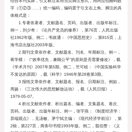
结合本刊实际，引文标注采用当页脚注形式，用阿拉伯圈码数
字（①②③……）统一编码，编码置于引文右上角。脚注的具
体格式是：
1.专著依著者、文献题名、页码、出版者、出版年标注。
例一，刘少奇：《论共产党员的修养》，第76页，人民出版
社1962年版。例二，韦政通：《中国思想史》，第815页，上
海书店出版社2003年版。
2.期刊文章依作者、文献题名、刊名、年期标注。例一，
蒋学模：《“效率优先，兼顾公平”的原则是否需要修改》，载
《学术月刊》2007年第5期。例二，竺可桢：《中国实验科学
不发达的原因》，载《科学》1946年第28卷第3期。
3.报纸文章依作者、文献题名、报名、日期标注。例如，
周扬：《三次伟大的思想解放运动》，载《人民日报》，
1979-05-07。
4.析出文献依作者、析出篇名、编者、文集题名、卷次、
页码、出版者、出版年标注。例一，张宇燕：《制度经济学：
异端观点》，见汤敏、茅宁轼主编：《现代经济学前沿》，第
2辑，第227页，商务印书馆1993年版。例二，翦伯赞：《义