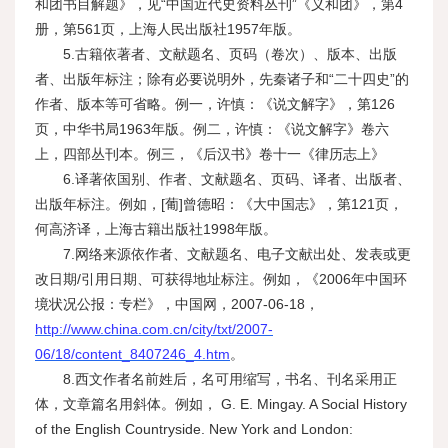
和团书目解题》，见“中国近代史资料丛刊”《义和团》，第4
册，第561页，上海人民出版社1957年版。
5.古籍依著者、文献题名、页码（卷次）、版本、出版
者、出版年标注；除有必要说明外，先秦诸子和“二十四史”的
作者、版本等可省略。例一，许慎：《说文解字》，第126
页，中华书局1963年版。例二，许慎：《说文解字》卷六
上，四部丛刊本。例三，《后汉书》卷十一《律历志上》
6.译著依国别、作者、文献题名、页码、译者、出版者、
出版年标注。例如，[葡]曾德昭：《大中国志》，第121页，
何高济译，上海古籍出版社1998年版。
7.网络来源依作者、文献题名、电子文献出处、发表或更
改日期/引用日期、可获得地址标注。例如，《2006年中国环
境状况公报：专栏》，中国网，2007-06-18，
http://www.china.com.cn/city/txt/2007-
06/18/content_8407246_4.htm
。
8.西文作者名前姓后，名可用缩写，书名、刊名采用正
体，文章篇名用斜体。例如， G. E. Mingay. A Social History
of the English Countryside. New York and London: