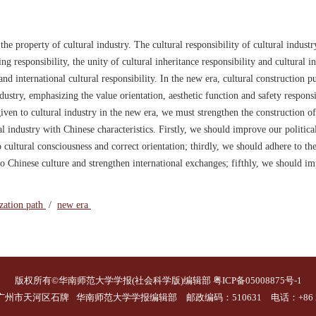
 the property of cultural industry. The cultural responsibility of cultural industr
ding responsibility, the unity of cultural inheritance responsibility and cultural 
 and international cultural responsibility. In the new era, cultural construction p
ndustry, emphasizing the value orientation, aesthetic function and safety responsi
 given to cultural industry in the new era, we must strengthen the construction of
ral industry with Chinese characteristics. Firstly, we should improve our politica
 cultural consciousness and correct orientation; thirdly, we should adhere to th
 to Chinese culture and strengthen international exchanges; fifthly, we should i
ization path
/
new era
版权所有©华南师范大学学报(社会科学版)编辑部
粤ICP备05008875号-1
广州市天河区石牌
华南师范大学学报编辑部 邮政编码：510631 电话：+86 20 