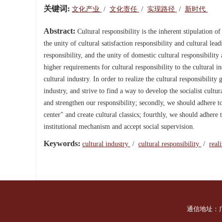
关键词:
文化产业
/
文化责任
/
实现路径
/
新时代
Abstract:
Cultural responsibility is the inherent stipulation of
the unity of cultural satisfaction responsibility and cultural lea
responsibility, and the unity of domestic cultural responsibility
higher requirements for cultural responsibility to the cultural i
cultural industry. In order to realize the cultural responsibility
industry, and strive to find a way to develop the socialist cultu
and strengthen our responsibility; secondly, we should adhere to
center" and create cultural classics; fourthly, we should adhere
institutional mechanism and accept social supervision.
Keywords:
cultural industry
/
cultural responsibility
/
real
通信地址：