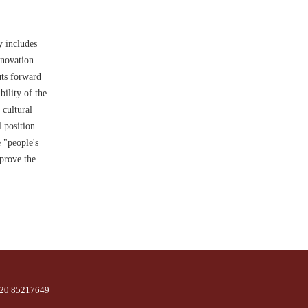
y includes
innovation
uts forward
bility of the
 cultural
l position
e "people's
mprove the
85217649