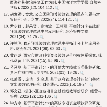
西海岸带整治修复工程为例. 中国海洋大学学报(自然科
学版). 2022(12): 104-112 .
17.
胡袁远，贲慧. 公立医院预算绩效管理的重点问题与对
策研究. 会计之友. 2022(24): 114-121 .
18.
尹少群，赵果贤，张海波，王慧丽. 平衡计分卡在政府
预算绩效管理体系中的应用研究. 经济管理文摘.
2021(04): 74-75 .
19.
许兰飞. 政府预算绩效管理体系中平衡计分卡的应用分
析. 财会学习. 2021(08): 62-63 .
20.
黄超越. 西安市财政科技资金绩效评价指标体系探究. 现
代商贸工业. 2021(15): 95-96 .
21.
蒋泽刚. 基于平衡计分卡的开放大学绩效管理指标研究.
贵州广播电视大学学报. 2021(01): 19-26 .
22.
张菊香，庞倩，朱晓进. 基于政府管理会计的部门整体
支出绩效管理研究. 财会通讯. 2021(15): 19-24 .
23.
邓文亚. 老旧小区改造项目全过程绩效评价研究. 经营与
管理. 2021(12): 131-136 .
24.
毕方水. 基于平衡计分卡的高校专项资金绩效评价研究