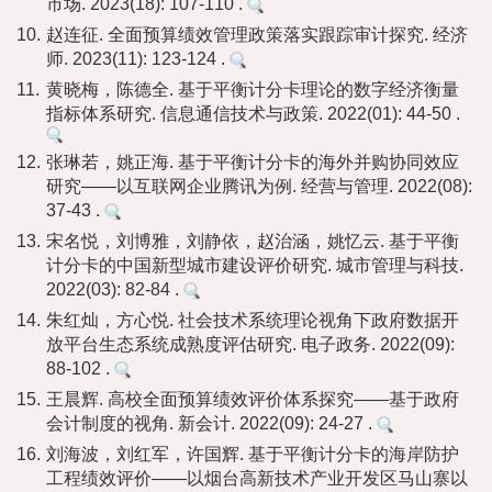
市场. 2023(18): 107-110 .
10.
赵连征. 全面预算绩效管理政策落实跟踪审计探究. 经济
师. 2023(11): 123-124 .
11.
黄晓梅，陈德全. 基于平衡计分卡理论的数字经济衡量
指标体系研究. 信息通信技术与政策. 2022(01): 44-50 .
12.
张琳若，姚正海. 基于平衡计分卡的海外并购协同效应
研究——以互联网企业腾讯为例. 经营与管理. 2022(08):
37-43 .
13.
宋名悦，刘博雅，刘静依，赵治涵，姚忆云. 基于平衡
计分卡的中国新型城市建设评价研究. 城市管理与科技.
2022(03): 82-84 .
14.
朱红灿，方心悦. 社会技术系统理论视角下政府数据开
放平台生态系统成熟度评估研究. 电子政务. 2022(09):
88-102 .
15.
王晨辉. 高校全面预算绩效评价体系探究——基于政府
会计制度的视角. 新会计. 2022(09): 24-27 .
16.
刘海波，刘红军，许国辉. 基于平衡计分卡的海岸防护
工程绩效评价——以烟台高新技术产业开发区马山寨以