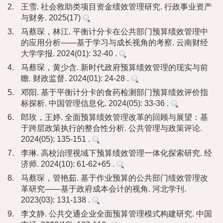
2.
王雪. 社会救助类项目资金绩效管理研究. 行政事业资产
与财务. 2025(17)
3.
马蔡琛，林江. 平衡计分卡在公共部门预算绩效管理中
的应用分析——基于学习与成长视角的考察. 云南财经
大学学报. 2024(01): 32-40 .
4.
马蔡琛，黄少含. 新时代政府预算绩效管理的现实与前
瞻. 财政监督. 2024(01): 24-28 .
5.
邓阳. 基于平衡计分卡的食药检测部门预算绩效评价指
标探析. 中国管理信息化. 2024(05): 33-36 .
6.
郎玫，王婷. 全面预算绩效管理改革的回顾与展望：基
于跨层政策执行的整合性分析. 公共管理与政策评论.
2024(05): 135-151 .
7.
李琳. 高校治理视域下预算绩效管理一体化探索研究. 经
济师. 2024(10): 61-62+65 .
8.
马蔡琛，管艳茹. 基于作业预算的公共部门绩效管理改
革研究——基于政府成本会计的视角. 河北学刊.
2023(03): 131-138 .
9.
李文静. 公共交通企业全面预算管理模式构建研究. 中国