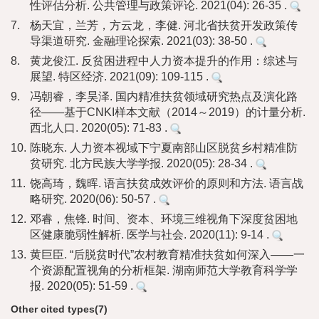
性评估分析. 公共管理与政策评论. 2021(04): 26-35 .
7.
杨天宜，兰芳，方云龙，李健. 河北省扶贫开发政策传
导渠道研究. 金融理论探索. 2021(03): 38-50 .
8.
黄龙俊江. 反贫困进程中人力资本提升的作用：综述与
展望. 特区经济. 2021(09): 109-115 .
9.
冯朝睿，李昊泽. 国内精准扶贫领域研究热点及演化路
径——基于CNKI样本文献（2014～2019）的计量分析.
西北人口. 2020(05): 71-83 .
10.
陈晓东. 人力资本视域下宁夏南部山区脱贫乡村精准防
贫研究. 北方民族大学学报. 2020(05): 28-34 .
11.
饶高琦，魏晖. 语言扶贫成效评价的原则和方法. 语言战
略研究. 2020(06): 50-57 .
12.
邓睿，焦锋. 时间、资本、环境三维视角下深度贫困地
区健康脆弱性解析. 医学与社会. 2020(11): 9-14 .
13.
黄巨臣. “后脱贫时代”农村教育精准扶贫如何深入——一
个资源配置视角的分析框架. 湖南师范大学教育科学学
报. 2020(05): 51-59 .
Other cited types(7)