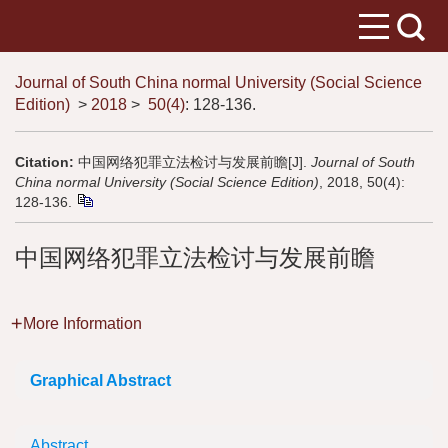
Journal of South China normal University (Social Science
Edition)
>
2018
>
50(4)
: 128-136.
Citation:
中国网络犯罪立法检讨与发展前瞻[J].
Journal of South
China normal University (Social Science Edition)
, 2018, 50(4):
128-136.
中国网络犯罪立法检讨与发展前瞻
More Information
Graphical Abstract
Abstract