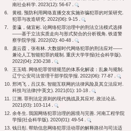
南社会科学. 2023(12): 56-67 .
6.
黄植. 预防利用网络直播交友实施诈骗犯罪的对策研究.
犯罪与改造研究. 2022(06): 9-15 .
7.
姜瀛，储宜彬. 论网络犯罪治理中的刑法立法模式选择
——基于立法实质走向与形式契合的分析视角. 铁道警
察学院学报. 2022(02): 40-48 .
8.
庞云霞，张有林. 大数据时代网络犯罪的刑法应对——
兼论人工智能犯罪的规制. 重庆大学学报(社会科学版).
2022(04): 230-238 .
9.
王玉晴. 网络犯罪管辖规范的体系化解读：乱象与规制.
辽宁公安司法管理干部学院学报. 2022(06): 77-87 .
10.
邢鸿飞，吕汉东. 智能互联网的法律风险及其立法应对.
科技与法律(中英文). 2021(01): 10-18 .
11.
江溯. 罪刑法定原则的现代挑战及其应对. 政法论丛.
2021(03): 103-114 .
12.
余冬生. 我国网络犯罪治理的困境与完善. 河南工程学院
学报(社会科学版). 2020(01): 49-54 .
13.
钱日彤. 帮助信息网络犯罪活动罪的解释路径与司法适