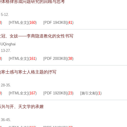
诗体格律形成问题研究的回顾与思考
 5-12.
3
)
[HTML全文]
(
160
)
[PDF
1943KB
]
(
41
)
女冠、女妓——李商隐道教化的女性书写
IUQinghai
 13-27.
3
)
[HTML全文]
(
161
)
[PDF
2003KB
]
(
38
)
的寒士感与寒士人格主题的抒写
 28-35.
0
)
[HTML全文]
(
167
)
[PDF
1920KB
]
(
23
)
[施引文献]
(
1
)
再兴与开、天文学的承嬗
 36-45.