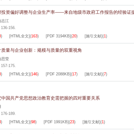
府投资偏好调整与企业生产率——来自地级市政府工作报告的经验证
杨志江
: 136-156.
8
)
[HTML全文]
(
163
)
[PDF
3194KB
]
(
20
)
[施引文献]
(
1
)
计质量与企业创新：规模与质量的双重视角
杨思莹
: 157-175.
8
)
[HTML全文]
(
146
)
[PDF
2088KB
]
(
17
)
[施引文献]
(
7
)
究中国共产党思想政治教育史需把握的四对重要关系
博
: 176-189.
3
)
[HTML全文]
(
98
)
[PDF
1991KB
]
(
23
)
[施引文献]
(
1
)