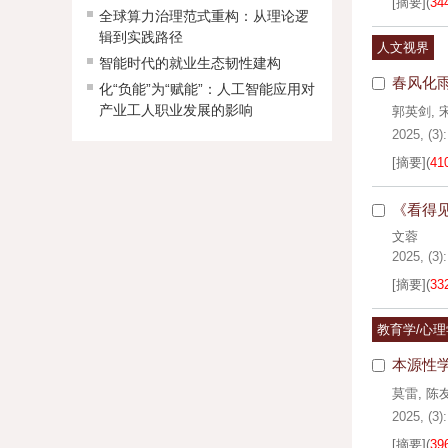
[摘要]
(
34
全球算力治理范式重构：从理论逻
辑到实践路径
人文视界
智能时代的就业生态韧性建构
春风化
化“负能”为“赋能”：人工智能应用对
产业工人职业发展的影响
郭英剑
,
2025, (3):
[摘要]
(
41
《看得
文蓉
2025, (3):
[摘要]
(
33
教育学/心理
本源性
莫雷
,
陈
2025, (3):
[摘要]
(
39