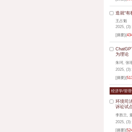
造就“有
王占魁
2025, (3)
[摘要]
(
43
Chat
为理论
朱珂
,
张
2025, (3)
[摘要]
(
51
经济学/管
环境司
诉讼试
李胜兰
,
2025, (3)
[摘要]
(
52