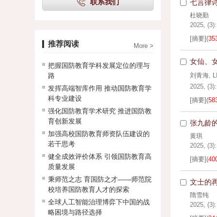
联系我们
七言律
杜晓勤
2025, (3):
[摘要]
(
35
推荐阅读
More >
女仙、
把握国防教育学科发展定位的理与
路
刘青海
,
L
2025, (3):
发挥高端智库作用 推动国防教育学
科专业建设
[摘要]
(
58
强化国防教育学术研究 推进国防教
育创新发展
张九龄
加强高校国防教育师资队伍建设的
黄琪
若干思考
2025, (3):
健全成效评价体系 引领国防教育高
[摘要]
(
40
质量发展
秉师范之志 育国防之才——师范院
文士的
校培养国防教育人才的探索
隋雪纯
全球人工智能治理博弈下中国的战
2025, (3):
略困境与路径选择