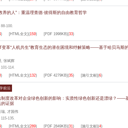
教养的人”：重温理查德·彼得斯的自由教育哲学
: 88-100.
4
)
[HTML全文]
(
159
)
[PDF
1998KB
]
(
33
)
GPT变革“人机共生”教育生态的潜在困境和纾解策略——基于哈贝马斯
瑾
,
张斌辉
: 101-114.
3
)
[HTML全文]
(
132
)
[PDF
4279KB
]
(
35
)
[施引文献]
(
6
)
理学前沿
法制度改革对企业绿色创新的影响：实质性绿色创新还是漂绿？——
点的证据
童瑞
,
才国伟
: 115-135.
4
)
[HTML全文]
(
289
)
[PDF
2849KB
]
(
31
)
[施引文献]
(
4
)