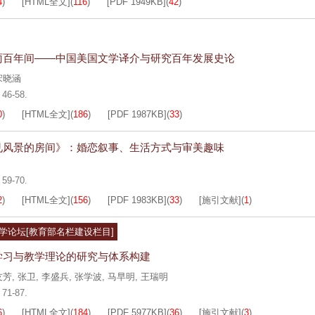
4
)
[HTML全文]
(
116
)
[PDF
1949KB
]
(
42
)
雨百年间——中国美国文学译介与研究百年发展史论
宋晓涵
 46-58.
0
)
[HTML全文]
(
186
)
[PDF
1987KB
]
(
33
)
见风景的房间》：婚恋叙事、生活方式与审美趣味
 59-70.
2
)
[HTML全文]
(
156
)
[PDF
1983KB
]
(
33
)
[施引文献]
(
1
)
学论坛[教育部名栏建设栏目]
学习与教学理论的研究与体系构建
友芳
,
张卫
,
李盛兵
,
张学波
,
马早明
,
王瑞明
 71-87.
6
)
[HTML全文]
(
184
)
[PDF
5977KB
]
(
36
)
[施引文献]
(
3
)