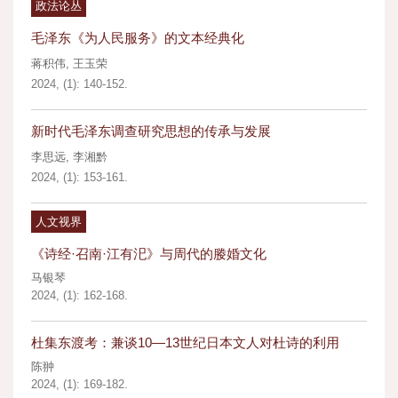
政法论丛
毛泽东《为人民服务》的文本经典化
蒋积伟
,
王玉荣
2024, (1): 140-152.
新时代毛泽东调查研究思想的传承与发展
李思远
,
李湘黔
2024, (1): 153-161.
人文视界
《诗经·召南·江有汜》与周代的媵婚文化
马银琴
2024, (1): 162-168.
杜集东渡考：兼谈10—13世纪日本文人对杜诗的利用
陈翀
2024, (1): 169-182.