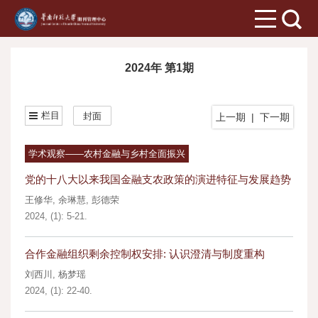
2024年 第1期
栏目
封面
上一期
|
下一期
学术观察——农村金融与乡村全面振兴
党的十八大以来我国金融支农政策的演进特征与发展趋势
王修华
,
余琳慧
,
彭德荣
2024, (1): 5-21.
合作金融组织剩余控制权安排: 认识澄清与制度重构
刘西川
,
杨梦瑶
2024, (1): 22-40.