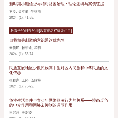
新时期小额信贷与相对贫困治理：理论逻辑与案例证据
罗玲
,
吴本健
,
牛林漪
2024, (1): 41-55.
教育学/心理学论坛[教育部名栏建设栏目]
自我相关刺激的意识通达优先性
秦鹏民
,
赖芊途
,
孟明
2024, (1): 56-74.
民族互嵌地区少数民族高中生对区内民族和中华民族的文
化依恋
张积家
,
王婷
,
伍丽梅
2024, (1): 75-92.
负性生活事件与青少年网络欺凌行为的关系——愤怒反刍
的中介作用和网络去抑制的调节作用
王兴超
,
史浩凌