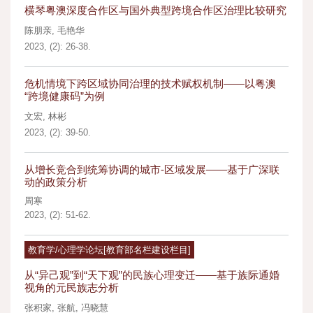
横琴粤澳深度合作区与国外典型跨境合作区治理比较研究
陈朋亲
,
毛艳华
2023, (2): 26-38.
危机情境下跨区域协同治理的技术赋权机制——以粤澳
“跨境健康码”为例
文宏
,
林彬
2023, (2): 39-50.
从增长竞合到统筹协调的城市-区域发展——基于广深联
动的政策分析
周寒
2023, (2): 51-62.
教育学/心理学论坛[教育部名栏建设栏目]
从“异己观”到“天下观”的民族心理变迁——基于族际通婚
视角的元民族志分析
张积家
,
张航
,
冯晓慧