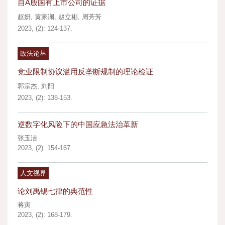
自A股国有上市公司的证据
赵妍
,
黄家澜
,
赵立彬
,
周芳芳
2023, (2): 124-137.
政法论丛
竞业限制协议滥用反垄断规制的理论检证
郭宗杰
,
刘阳
2023, (2): 138-153.
逆数字化风险下的中国应急法治革新
张玉洁
2023, (2): 154-167.
人文视界
论刘禹锡七律的典范性
蒋寅
2023, (2): 168-179.