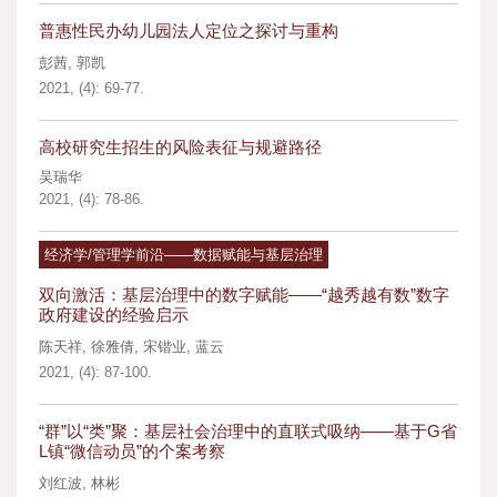
普惠性民办幼儿园法人定位之探讨与重构
彭茜
,
郭凯
2021, (4): 69-77.
高校研究生招生的风险表征与规避路径
吴瑞华
2021, (4): 78-86.
经济学/管理学前沿——数据赋能与基层治理
双向激活：基层治理中的数字赋能——“越秀越有数”数字
政府建设的经验启示
陈天祥
,
徐雅倩
,
宋锴业
,
蓝云
2021, (4): 87-100.
“群”以“类”聚：基层社会治理中的直联式吸纳——基于G省
L镇“微信动员”的个案考察
刘红波
,
林彬