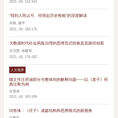
2021, (4): 152-164.
“得到人民认可、经得起历史检验”的深度解读
关锋
,
唐平
2021, (4): 165-175.
大数据时代社会风险治理的思维范式转换及其路径创新
文洁贤
,
张建华
2021, (4): 176-182.
人文视界
随文作注所涵部分与整体间的解释问题——以《老子》经
典注释为例
许雪涛
2021, (4): 183-189.
问答体：《庄子》成篇结构和思辨模式的新视角
汪春泓