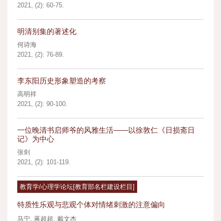
2021, (2): 60-75.
明清别集的著述化
何诗海
2021, (2): 76-89.
李东阳历史形象塑造的考察
高明祥
2021, (2): 90-100.
一位晚清书启师爷的风雅生活——以徐敦仁《日损斋日
记》为中心
张剑
2021, (2): 101-119.
教育学/心理学论坛[教育部名栏建设栏目]
特质性乐观与悲观个体对情绪刺激的注意偏向
马宁
,
蒋超超
,
戴文杰