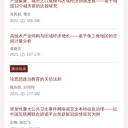
产业集聚、城市人口规模与区域经济协调发展——基于我
国12个城市群的比较研究
张凤超
,
黎欣
2021, (2): 156-166.
高技术产业同构与区域经济增长——基于珠三角地区的空
间计量分析
黄晓亮
2021, (2): 167-176.
政法论丛
论思想政治教育的关切法则
魏则胜
,
邱翔翔
2021, (2): 177-182.
突发性重大公共卫生事件网络谣言文本特征及治理——以
中国互联网联合辟谣平台所辟新冠疫情谣言为例
彭柳
,
陈红飞