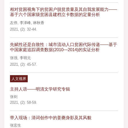
相对贫困视角下的贫困户脱贫质量及其自我发展能力——
基于六个国家级贫困县建档立卡数据的定量分析
左停
,
李泽峰
,
林秋香
2021, (2): 32-44.
先赋性还是自致性：城市流动人口贫困代际传递——基于
中国家庭追踪调查数据(2010—2014)的实证分析
张强
,
李明元
2021, (2): 45-57.
人文视界
主持人语——明清文学研究专辑
张剑
2021, (2): 58-59.
带入现场：清词创作中的姜夔身影及其风貌
张宏生