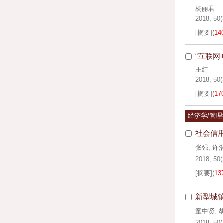
杨丽君
2018, 50(
[摘要]
(
14
“互联网
王红
2018, 50(
[摘要]
(
17
经济学/管
社会信
张强
,
许
2018, 50(
[摘要]
(
13
新型城
童中贤
,
2018, 50(