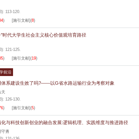
3): 113-120.
04
)
[施引文献]
(
8
)
+”时代大学生社会主义核心价值观培育路径
3): 121-125.
05
)
[施引文献]
(
19
)
理学前沿
用体系建设生效了吗?——以G省水路运输行业为考察对象
浩天
3): 126-130.
76
)
[施引文献]
(
5
)
镇化与科技创新创业的融合发展:逻辑机理、实践维度与推进路径
胡守勇
3): 131-136.