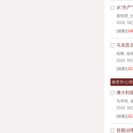
从“共产
黄明理
,
2018, 50(
[摘要]
(
14
马克思
高爽
,
徐
2018, 50(
[摘要]
(
15
教育学/心理
澳大利
马早明
,
2018, 50(
[摘要]
(
16
贫困治