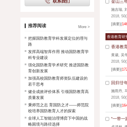
联系我们
金山三年
施吉瑞
,
2018, 50(
[摘要]
(
14
推荐阅读
More >
香港教育研
把握国防教育学科发展定位的理与
路
香港教
发挥高端智库作用 推动国防教育学
黄崴
,
吴
科专业建设
2018, 50(
强化国防教育学术研究 推进国防教
[摘要]
(
17
育创新发展
加强高校国防教育师资队伍建设的
回归廿
若干思考
施雨丹
,
健全成效评价体系 引领国防教育高
质量发展
2018, 50(
秉师范之志 育国防之才——师范院
[摘要]
(
16
校培养国防教育人才的探索
全球人工智能治理博弈下中国的战
“一带
略困境与路径选择
卓泽林
,