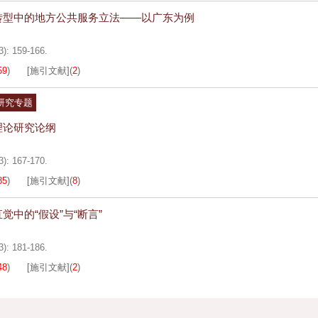
转型中的地方公共服务立法——以广东为例
3): 159-166.
59
)
[施引文献]
(
2
)
研究专题
理论研究论纲
3): 167-170.
85
)
[施引文献]
(
8
)
觉中的“假设”与“断言”
3): 181-186.
48
)
[施引文献]
(
2
)