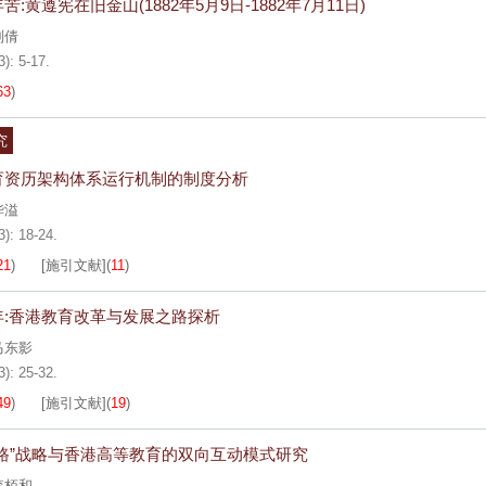
苦:黄遵宪在旧金山(1882年5月9日-1882年7月11日)
刘倩
3): 5-17.
63
)
究
育资历架构体系运行机制的制度分析
华溢
3): 18-24.
21
)
[施引文献]
(
11
)
年:香港教育改革与发展之路探析
马东影
3): 25-32.
49
)
[施引文献]
(
19
)
一路”战略与香港高等教育的双向互动模式研究
李栢和