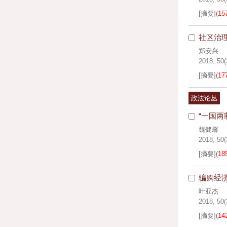
[摘要]
(
15
社区治
郑安兴
2018, 50(
[摘要]
(
17
政法论丛
“一国两
魏健馨
2018, 50(
[摘要]
(
18
骗购经
叶亚杰
2018, 50(
[摘要]
(
14