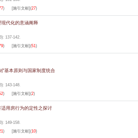
77
)
[施引文献]
(
27
)
理现代化的意涵阐释
3): 137-142.
79
)
[施引文献]
(
51
)
制”基本原则与国家制度统合
3): 143-148.
52
)
[施引文献]
(
2
)
济适用房行为的定性之探讨
3): 149-158.
21
)
[施引文献]
(
10
)