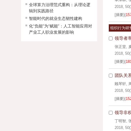
全球算力治理范式重构：从理论逻
2018, 50(
辑到实践路径
[摘要]
(
15
智能时代的就业生态韧性建构
化“负能”为“赋能”：人工智能应用对
组织行为研
产业工人职业发展的影响
领导者
张正堂
,
2018, 50(
[摘要]
(
18
团队关
顾琴轩
,
2018, 50(
[摘要]
(
15
领导非
丁明智
,
2018, 50(