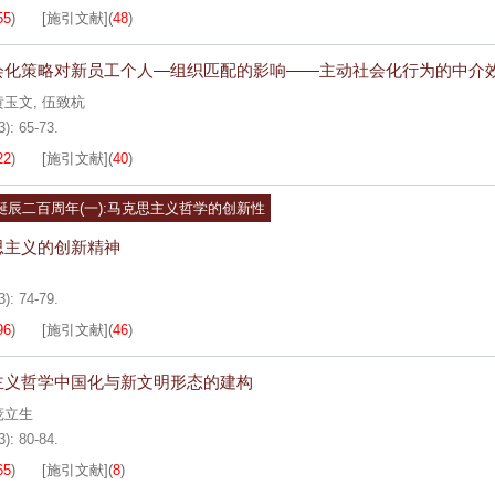
55
)
[施引文献]
(
48
)
会化策略对新员工个人—组织匹配的影响——主动社会化行为的中介
黄玉文
,
伍致杭
3): 65-73.
22
)
[施引文献]
(
40
)
诞辰二百周年(一):马克思主义哲学的创新性
思主义的创新精神
3): 74-79.
96
)
[施引文献]
(
46
)
主义哲学中国化与新文明形态的建构
庞立生
3): 80-84.
65
)
[施引文献]
(
8
)