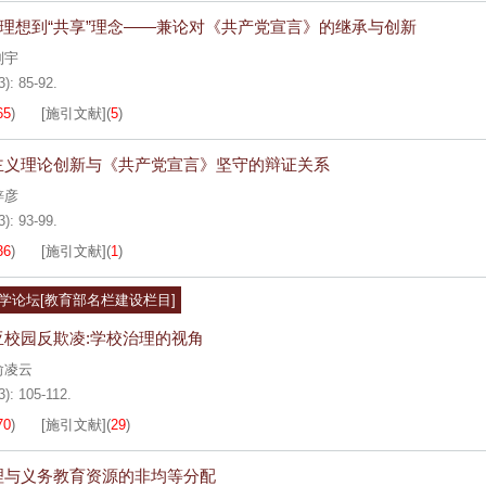
”理想到“共享”理念——兼论对《共产党宣言》的继承与创新
刘宇
3): 85-92.
65
)
[施引文献]
(
5
)
主义理论创新与《共产党宣言》坚守的辩证关系
梓彦
3): 93-99.
36
)
[施引文献]
(
1
)
学论坛[教育部名栏建设栏目]
亚校园反欺凌:学校治理的视角
俞凌云
3): 105-112.
70
)
[施引文献]
(
29
)
理与义务教育资源的非均等分配