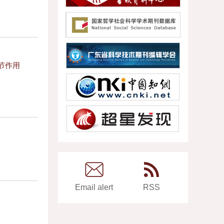
节作用
Email alert
RSS