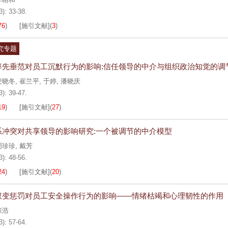
3): 33-38.
76
)
[施引文献]
(
3
)
究专题
率先垂范对员工沉默行为的影响:信任领导的中介与组织政治知觉的调
麦晓冬
,
崔兰平
,
于婷
,
潘晓庆
3): 39-47.
19
)
[施引文献]
(
27
)
系冲突对共享领导的影响研究:一个被调节的中介模型
周珍珍
,
戴芳
3): 48-56.
24
)
[施引文献]
(
20
)
权变惩罚对员工安全操作行为的影响——情绪枯竭和心理韧性的作用
张浩
3): 57-64.